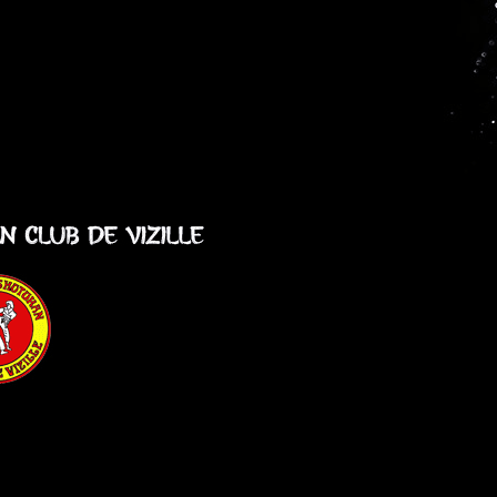
Menu
<
>
Cours mardi 26 septembre 2023
Stage découverte Qi Gong
Stage Pâques 2023
Ajoutez un logo, un bouton, des réseaux sociaux
Cliquez pour éditer
Le club
▴
▾
Actualités
Présentation
Adhésions en ligne
Infos utiles
▴
▾
L'équipe
Horaires
Tarifs