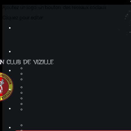
Exporter les lignes sélectionnées
Ajoutez un logo, un bouton, des réseaux sociaux
Exporter toutes les colonnes
Exporter uniquement les colonnes affichées
Cliquez pour éditer
Menu
<
>
L'équipe
Horaires
Tarifs
Dons !
Accès et contact
?>
Images de la page d'accueil
Cliquez pour éditer