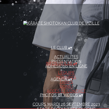
LE CLUB
▴
▾
ACTUALITÉS
PRÉSENTATION
INFOS UTILES
▴
▾
ADHÉSIONS EN LIGNE
L'ÉQUIPE
HORAIRES
AGENDA
▴
▾
TARIFS
DONS !
ACCÈS ET CONTACT
PHOTOS ET VIDEOS
▴
▾
COURS MARDI 26 SEPTEMBRE 2023
STAGE DÉCOUVERTE QI GONG