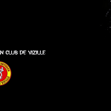
Exporter les lignes sélectionnées
Exporter toutes les colonnes
Exporter uniquement les colonnes affichées
Menu
Ajoutez un logo, un bouton, des réseaux sociaux
Cliquez pour éditer
Le club
▴
▾
Actualités
Présentation
Adhésions en ligne
Infos utiles
▴
▾
L'équipe
Horaires
Tarifs
Dons !
Accès et contact
Agenda
▴
▾